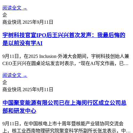
约50亿元，将根据项目实施进度分期投入。项目分两期，第一
阅读全文 →
期为盾安环境智能制造总部基地项目，第二期为盾安环境新能
企
源汽车热管理总部基地项目。计划建设盾安环境制冷核心零部
商业快讯
2025年9月11日
件及新能源汽车热管理核心...
宇树科技官宣IPO后王兴兴首次发声：我最后悔的
是以前没有学AI
9月11日，在2025 Inclusion·外滩大会期间，宇树科技创始人兼
CEO王兴兴在圆桌论坛发言时表示，“现在AI写文作画，已经
比99.99%的人都要做得好。但真正让AI干活，还是一片荒
阅读全文 →
漠。”这是宇树科技宣布IPO计划后，他首次公开现身，畅谈
企
大模型时代机器人产业发展的机遇与挑战。王兴兴及他所创
商业快讯
2025年9月11日
立...
中国聚变能源有限公司已在上海闵行区成立公司总
部和研发中心
9月11日，在中国核电上市十周年暨核能产业链协同交流会
上，核工业西南物理研究院聚变科学所副所长张龙表示，中国