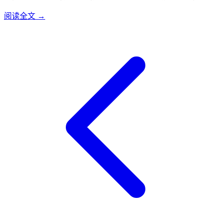
聚变能源有限公司已在上海闵行区成立公司总部和研发中心，
阅读全文 →
正加速推进聚变事业工程化、商业化应用。