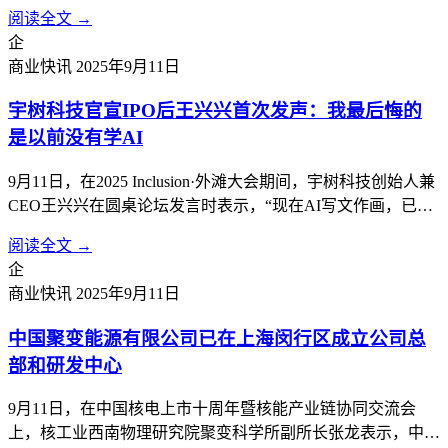
约50亿元，将根据项目实施进度分期投入。项目分两期，第一
阅读全文 →
期为盾安环境智能制造总部基地项目，第二期为盾安环境新能
企
源汽车热管理总部基地项目。计划建设盾安环境制冷核心零部
商业快讯
2025年9月11日
件及新能源汽车热管理核心...
宇树科技官宣IPO后王兴兴首次发声：我最后悔的
是以前没有学AI
9月11日，在2025 Inclusion·外滩大会期间，宇树科技创始人兼
CEO王兴兴在圆桌论坛发言时表示，“现在AI写文作画，已经
比99.99%的人都要做得好。但真正让AI干活，还是一片荒
阅读全文 →
漠。”这是宇树科技宣布IPO计划后，他首次公开现身，畅谈
企
大模型时代机器人产业发展的机遇与挑战。王兴兴及他所创
商业快讯
2025年9月11日
立...
中国聚变能源有限公司已在上海闵行区成立公司总
部和研发中心
9月11日，在中国核电上市十周年暨核能产业链协同交流会
上，核工业西南物理研究院聚变科学所副所长张龙表示，中国