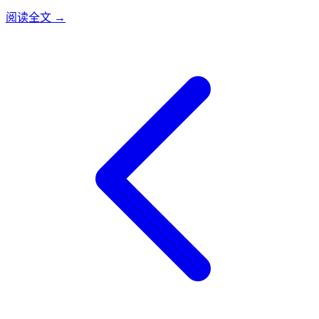
聚变能源有限公司已在上海闵行区成立公司总部和研发中心，
阅读全文 →
正加速推进聚变事业工程化、商业化应用。