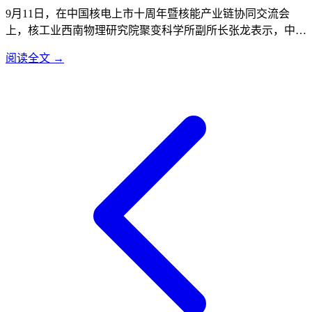
9月11日，在中国核电上市十周年暨核能产业链协同交流会
上，核工业西南物理研究院聚变科学所副所长张龙表示，中国
聚变能源有限公司已在上海闵行区成立公司总部和研发中心，
阅读全文 →
正加速推进聚变事业工程化、商业化应用。