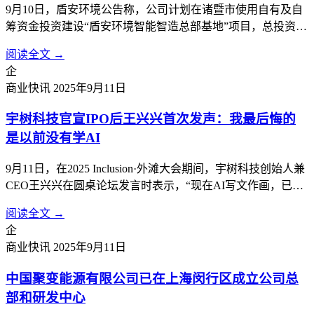
9月10日，盾安环境公告称，公司计划在诸暨市使用自有及自
筹资金投资建设“盾安环境智能智造总部基地”项目，总投资额
约50亿元，将根据项目实施进度分期投入。项目分两期，第一
阅读全文 →
期为盾安环境智能制造总部基地项目，第二期为盾安环境新能
企
源汽车热管理总部基地项目。计划建设盾安环境制冷核心零部
商业快讯
2025年9月11日
件及新能源汽车热管理核心...
宇树科技官宣IPO后王兴兴首次发声：我最后悔的
是以前没有学AI
9月11日，在2025 Inclusion·外滩大会期间，宇树科技创始人兼
CEO王兴兴在圆桌论坛发言时表示，“现在AI写文作画，已经
比99.99%的人都要做得好。但真正让AI干活，还是一片荒
阅读全文 →
漠。”这是宇树科技宣布IPO计划后，他首次公开现身，畅谈
企
大模型时代机器人产业发展的机遇与挑战。王兴兴及他所创
商业快讯
2025年9月11日
立...
中国聚变能源有限公司已在上海闵行区成立公司总
部和研发中心