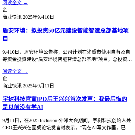
阅读全文 →
告。
企
商业快讯
2025年9月10日
盾安环境：拟投资50亿元建设智能智造总部基地项
目
9月10日，盾安环境公告称，公司计划在诸暨市使用自有及自
筹资金投资建设“盾安环境智能智造总部基地”项目，总投资额
约50亿元，将根据项目实施进度分期投入。项目分两期，第一
阅读全文 →
期为盾安环境智能制造总部基地项目，第二期为盾安环境新能
企
源汽车热管理总部基地项目。计划建设盾安环境制冷核心零部
商业快讯
2025年9月11日
件及新能源汽车热管理核心...
宇树科技官宣IPO后王兴兴首次发声：我最后悔的
是以前没有学AI
9月11日，在2025 Inclusion·外滩大会期间，宇树科技创始人兼
CEO王兴兴在圆桌论坛发言时表示，“现在AI写文作画，已经
比99.99%的人都要做得好。但真正让AI干活，还是一片荒