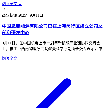
阅读全文 →
漠。”这是宇树科技宣布IPO计划后，他首次公开现身，畅谈
企
大模型时代机器人产业发展的机遇与挑战。王兴兴及他所创
商业快讯
2025年9月11日
立...
中国聚变能源有限公司已在上海闵行区成立公司总
部和研发中心
9月11日，在中国核电上市十周年暨核能产业链协同交流会
上，核工业西南物理研究院聚变科学所副所长张龙表示，中国
聚变能源有限公司已在上海闵行区成立公司总部和研发中心，
阅读全文 →
正加速推进聚变事业工程化、商业化应用。