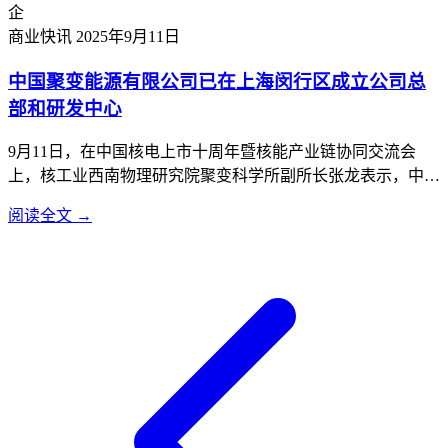
企
大模型时代机器人产业发展的机遇与挑战。王兴兴及他所创
商业快讯
2025年9月11日
立...
中国聚变能源有限公司已在上海闵行区成立公司总
部和研发中心
9月11日，在中国核电上市十周年暨核能产业链协同交流会
上，核工业西南物理研究院聚变科学所副所长张龙表示，中国
聚变能源有限公司已在上海闵行区成立公司总部和研发中心，
阅读全文 →
正加速推进聚变事业工程化、商业化应用。