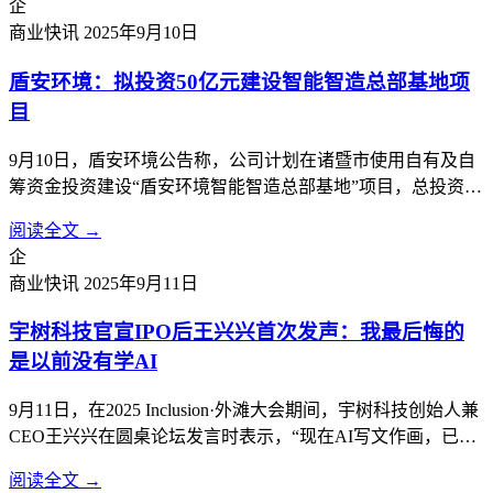
企
商业快讯
2025年9月10日
盾安环境：拟投资50亿元建设智能智造总部基地项
目
9月10日，盾安环境公告称，公司计划在诸暨市使用自有及自
筹资金投资建设“盾安环境智能智造总部基地”项目，总投资额
约50亿元，将根据项目实施进度分期投入。项目分两期，第一
阅读全文 →
期为盾安环境智能制造总部基地项目，第二期为盾安环境新能
企
源汽车热管理总部基地项目。计划建设盾安环境制冷核心零部
商业快讯
2025年9月11日
件及新能源汽车热管理核心...
宇树科技官宣IPO后王兴兴首次发声：我最后悔的
是以前没有学AI
9月11日，在2025 Inclusion·外滩大会期间，宇树科技创始人兼
CEO王兴兴在圆桌论坛发言时表示，“现在AI写文作画，已经
比99.99%的人都要做得好。但真正让AI干活，还是一片荒
阅读全文 →
漠。”这是宇树科技宣布IPO计划后，他首次公开现身，畅谈