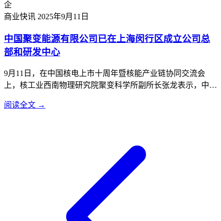
企
大模型时代机器人产业发展的机遇与挑战。王兴兴及他所创
商业快讯
2025年9月11日
立...
中国聚变能源有限公司已在上海闵行区成立公司总
部和研发中心
9月11日，在中国核电上市十周年暨核能产业链协同交流会
上，核工业西南物理研究院聚变科学所副所长张龙表示，中国
聚变能源有限公司已在上海闵行区成立公司总部和研发中心，
阅读全文 →
正加速推进聚变事业工程化、商业化应用。