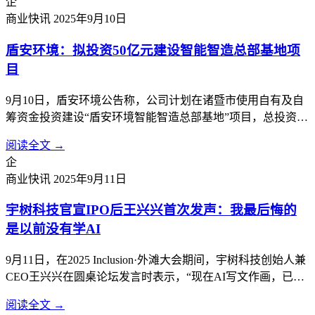
企
商业快讯
2025年9月10日
盾安环境：拟投资50亿元建设智能智造总部基地项
目
9月10日，盾安环境公告称，公司计划在诸暨市使用自有及自
筹资金投资建设“盾安环境智能智造总部基地”项目，总投资额
约50亿元，将根据项目实施进度分期投入。项目分两期，第一
阅读全文 →
期为盾安环境智能制造总部基地项目，第二期为盾安环境新能
企
源汽车热管理总部基地项目。计划建设盾安环境制冷核心零部
商业快讯
2025年9月11日
件及新能源汽车热管理核心...
宇树科技官宣IPO后王兴兴首次发声：我最后悔的
是以前没有学AI
9月11日，在2025 Inclusion·外滩大会期间，宇树科技创始人兼
CEO王兴兴在圆桌论坛发言时表示，“现在AI写文作画，已经
比99.99%的人都要做得好。但真正让AI干活，还是一片荒
阅读全文 →
漠。”这是宇树科技宣布IPO计划后，他首次公开现身，畅谈