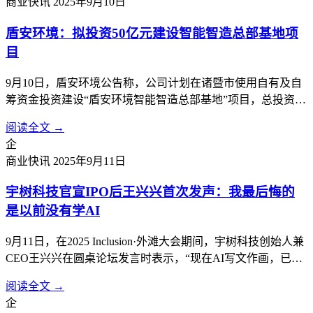
商业快讯
2025年9月10日
盾安环境：拟投资50亿元建设智能智造总部基地项
目
9月10日，盾安环境公告称，公司计划在诸暨市使用自有及自
筹资金投资建设“盾安环境智能智造总部基地”项目，总投资额
约50亿元，将根据项目实施进度分期投入。项目分两期，第一
阅读全文 →
期为盾安环境智能制造总部基地项目，第二期为盾安环境新能
企
源汽车热管理总部基地项目。计划建设盾安环境制冷核心零部
商业快讯
2025年9月11日
件及新能源汽车热管理核心...
宇树科技官宣IPO后王兴兴首次发声：我最后悔的
是以前没有学AI
9月11日，在2025 Inclusion·外滩大会期间，宇树科技创始人兼
CEO王兴兴在圆桌论坛发言时表示，“现在AI写文作画，已经
比99.99%的人都要做得好。但真正让AI干活，还是一片荒
阅读全文 →
漠。”这是宇树科技宣布IPO计划后，他首次公开现身，畅谈
企
大模型时代机器人产业发展的机遇与挑战。王兴兴及他所创