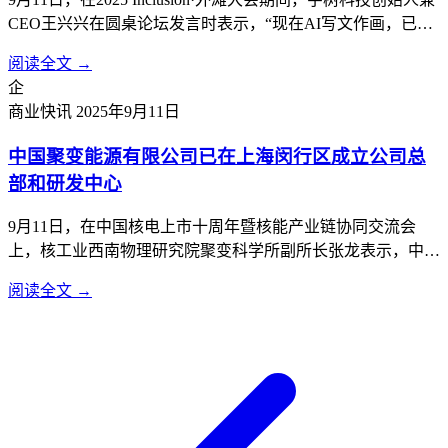
CEO王兴兴在圆桌论坛发言时表示，“现在AI写文作画，已经
比99.99%的人都要做得好。但真正让AI干活，还是一片荒
阅读全文 →
漠。”这是宇树科技宣布IPO计划后，他首次公开现身，畅谈
企
大模型时代机器人产业发展的机遇与挑战。王兴兴及他所创
商业快讯
2025年9月11日
立...
中国聚变能源有限公司已在上海闵行区成立公司总
部和研发中心
9月11日，在中国核电上市十周年暨核能产业链协同交流会
上，核工业西南物理研究院聚变科学所副所长张龙表示，中国
聚变能源有限公司已在上海闵行区成立公司总部和研发中心，
阅读全文 →
正加速推进聚变事业工程化、商业化应用。