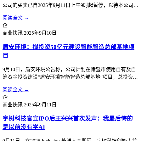
公司的买卖已自2025年9月11日上午9时起暂停，以待本公司根
据香港《公司收购及合并守则》刊发载有本公司内幕消息的公
阅读全文 →
告。
企
商业快讯
2025年9月10日
盾安环境：拟投资50亿元建设智能智造总部基地项
目
9月10日，盾安环境公告称，公司计划在诸暨市使用自有及自
筹资金投资建设“盾安环境智能智造总部基地”项目，总投资额
约50亿元，将根据项目实施进度分期投入。项目分两期，第一
阅读全文 →
期为盾安环境智能制造总部基地项目，第二期为盾安环境新能
企
源汽车热管理总部基地项目。计划建设盾安环境制冷核心零部
商业快讯
2025年9月11日
件及新能源汽车热管理核心...
宇树科技官宣IPO后王兴兴首次发声：我最后悔的
是以前没有学AI
9月11日，在2025 Inclusion·外滩大会期间，宇树科技创始人兼