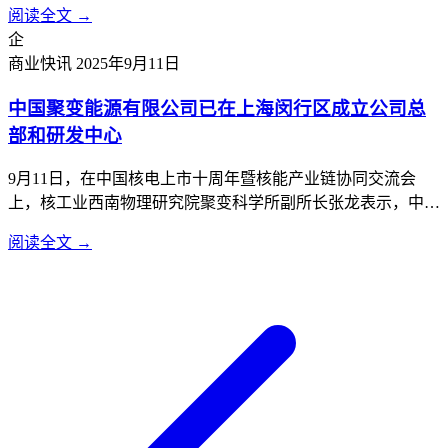
阅读全文 →
漠。”这是宇树科技宣布IPO计划后，他首次公开现身，畅谈
企
大模型时代机器人产业发展的机遇与挑战。王兴兴及他所创
商业快讯
2025年9月11日
立...
中国聚变能源有限公司已在上海闵行区成立公司总
部和研发中心
9月11日，在中国核电上市十周年暨核能产业链协同交流会
上，核工业西南物理研究院聚变科学所副所长张龙表示，中国
聚变能源有限公司已在上海闵行区成立公司总部和研发中心，
阅读全文 →
正加速推进聚变事业工程化、商业化应用。