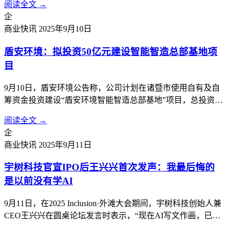
阅读全文 →
告。
企
商业快讯
2025年9月10日
盾安环境：拟投资50亿元建设智能智造总部基地项
目
9月10日，盾安环境公告称，公司计划在诸暨市使用自有及自
筹资金投资建设“盾安环境智能智造总部基地”项目，总投资额
约50亿元，将根据项目实施进度分期投入。项目分两期，第一
阅读全文 →
期为盾安环境智能制造总部基地项目，第二期为盾安环境新能
企
源汽车热管理总部基地项目。计划建设盾安环境制冷核心零部
商业快讯
2025年9月11日
件及新能源汽车热管理核心...
宇树科技官宣IPO后王兴兴首次发声：我最后悔的
是以前没有学AI
9月11日，在2025 Inclusion·外滩大会期间，宇树科技创始人兼
CEO王兴兴在圆桌论坛发言时表示，“现在AI写文作画，已经
比99.99%的人都要做得好。但真正让AI干活，还是一片荒