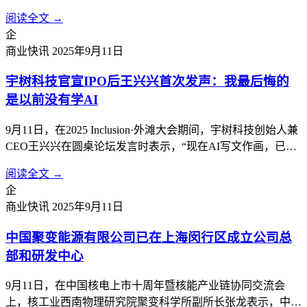
约50亿元，将根据项目实施进度分期投入。项目分两期，第一
阅读全文 →
期为盾安环境智能制造总部基地项目，第二期为盾安环境新能
企
源汽车热管理总部基地项目。计划建设盾安环境制冷核心零部
商业快讯
2025年9月11日
件及新能源汽车热管理核心...
宇树科技官宣IPO后王兴兴首次发声：我最后悔的
是以前没有学AI
9月11日，在2025 Inclusion·外滩大会期间，宇树科技创始人兼
CEO王兴兴在圆桌论坛发言时表示，“现在AI写文作画，已经
比99.99%的人都要做得好。但真正让AI干活，还是一片荒
阅读全文 →
漠。”这是宇树科技宣布IPO计划后，他首次公开现身，畅谈
企
大模型时代机器人产业发展的机遇与挑战。王兴兴及他所创
商业快讯
2025年9月11日
立...
中国聚变能源有限公司已在上海闵行区成立公司总
部和研发中心
9月11日，在中国核电上市十周年暨核能产业链协同交流会
上，核工业西南物理研究院聚变科学所副所长张龙表示，中国