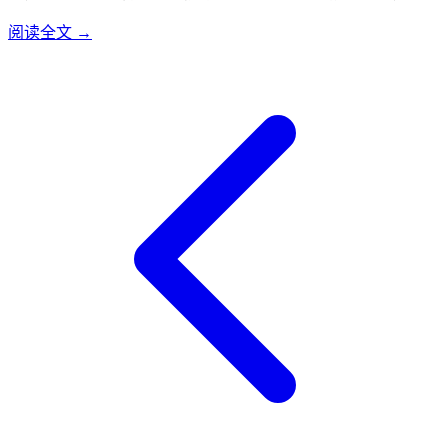
聚变能源有限公司已在上海闵行区成立公司总部和研发中心，
阅读全文 →
正加速推进聚变事业工程化、商业化应用。