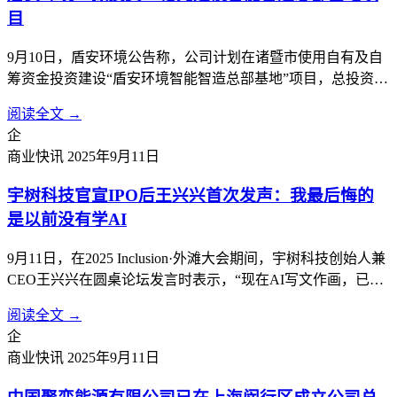
目
9月10日，盾安环境公告称，公司计划在诸暨市使用自有及自
筹资金投资建设“盾安环境智能智造总部基地”项目，总投资额
约50亿元，将根据项目实施进度分期投入。项目分两期，第一
阅读全文 →
期为盾安环境智能制造总部基地项目，第二期为盾安环境新能
企
源汽车热管理总部基地项目。计划建设盾安环境制冷核心零部
商业快讯
2025年9月11日
件及新能源汽车热管理核心...
宇树科技官宣IPO后王兴兴首次发声：我最后悔的
是以前没有学AI
9月11日，在2025 Inclusion·外滩大会期间，宇树科技创始人兼
CEO王兴兴在圆桌论坛发言时表示，“现在AI写文作画，已经
比99.99%的人都要做得好。但真正让AI干活，还是一片荒
阅读全文 →
漠。”这是宇树科技宣布IPO计划后，他首次公开现身，畅谈
企
大模型时代机器人产业发展的机遇与挑战。王兴兴及他所创
商业快讯
2025年9月11日
立...